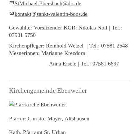
StM
ch
l
Eb
rsb
ch
drs
d
k
nt
kt
s
nkt-v
l
nt
n-b
s
d
Gewählter Vorsitzender KGR: Nikolas Noll | Tel.:
07581 5750
Kirchenpfleger: Reinhold Wetzel | Tel.: 07581 2548
Mesnerinnen: Marianne Krezdorn |
Anna Eisele | Tel.: 07581 6897
Kirchengemeinde Ebenweiler
Pfarrer: Christof Mayer, Altshausen
Kath. Pfarramt St. Urban