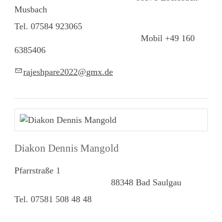
Musbach
Tel. 07584 923065
Mobil +49 160
6385406
r
j
shp
r
2022
gmx
d
Diakon Dennis Mangold
Pfarrstraße 1
88348 Bad Saulgau
Tel. 07581 508 48 48