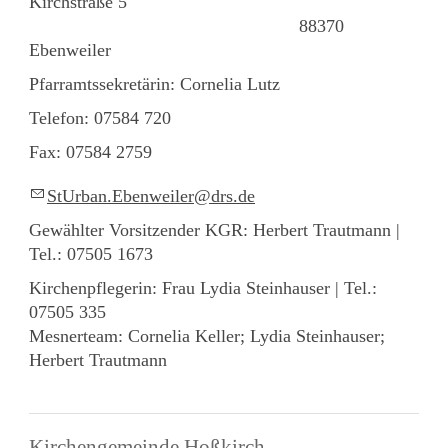
Kirchstraße 5
88370
Ebenweiler
Pfarramtssekretärin: Cornelia Lutz
Telefon: 07584 720
Fax: 07584 2759
StUrb
n
Eb
nw
l
r
drs
d
Gewählter Vorsitzender KGR: Herbert Trautmann |
Tel.: 07505 1673
Kirchenpflegerin: Frau Lydia Steinhauser | Tel.:
07505 335
Mesnerteam: Cornelia Keller; Lydia Steinhauser;
Herbert Trautmann
Kirchengemeinde Hoßkirch