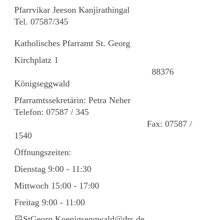
Pfarrvikar Jeeson Kanjirathingal
Tel. 07587/345
Katholisches Pfarramt St. Georg
Kirchplatz 1
88376
Königseggwald
Pfarramtssekretärin: Petra Neher
Telefon: 07587 / 345
Fax: 07587 /
1540
Öffnungszeiten:
Dienstag 9:00 - 11:30
Mittwoch 15:00 - 17:00
Freitag 9:00 - 11:00
StG
rg
K
n
gs
ggw
ld
drs
d