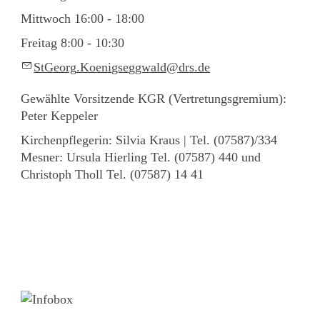
Mittwoch 16:00 - 18:00
Freitag 8:00 - 10:30
StG
rg
K
n
gs
ggw
ld
drs
d
Gewählte Vorsitzende KGR (Vertretungsgremium):
Peter Keppeler
Kirchenpflegerin: Silvia Kraus | Tel. (07587)/334
Mesner: Ursula Hierling Tel. (07587) 440 und
Christoph Tholl Tel. (07587) 14 41