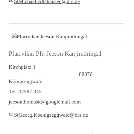
StM
ch
l
Altsh
s
n
drs
d
Pfarrvikar Pfr. Jeeson Kanjirathingal
Kirchplatz 1
88376
Königseggwald
Tel. 07587 345
j
eesonthomask@googlemail.com
StG
rg
K
n
gs
ggw
ld
drs
d